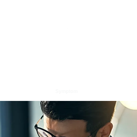
 oss
Behandlingar
Symptom
Nyheter
Produkter til