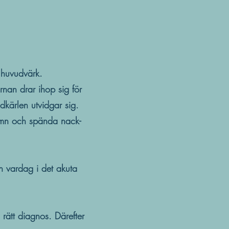
g huvudvärk.
rnan drar ihop sig för
odkärlen utvidgar sig.
sömn och spända nack-
n vardag i det akuta
a rätt diagnos. Därefter