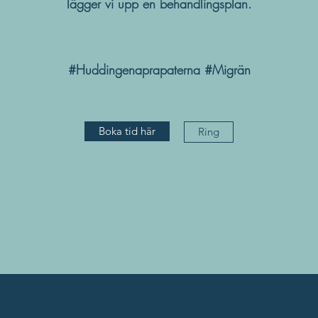
lägger vi upp en
behandlingsplan.
#Huddingenaprapaterna #Migrän
Boka tid här
Ring