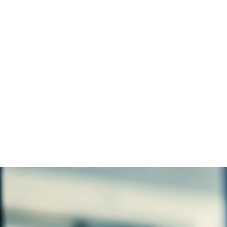
Hem
Klinikerna
Om