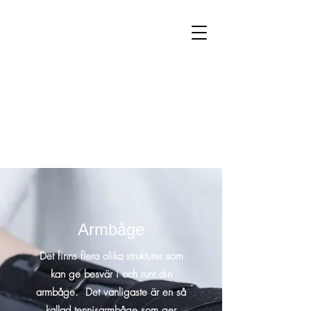
Armbåge
Det finns flera olika strukturer som
kan ge besvär i och runt din
armbåge. Det vanligaste är en så
kallad tennisarmbåge som ger