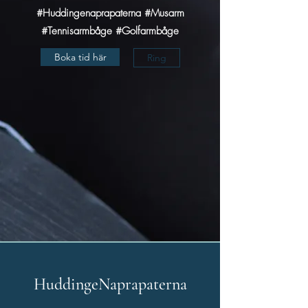
#Huddingenaprapaterna #Musarm
#Tennisarmbåge #Golfarmbåge
Boka tid här
Ring
HuddingeNaprapaterna