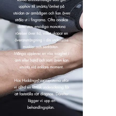
upphov till smärta/ömhet på
utsidan av armbågen och kan även
stråla ut i fingrarna. Ofta orsakas
detta utav ensidiga monotona
rörelser över tid, vilket skapar en
överansträngning i din underarms
muskler och senfästen.
Många upplever en viss svaghet i
arm eller hand och som även kan
smärta vid enklare moment.
Hos HuddingeNaprapaterna utför
vi
alltid en klinisk undersökning för
att fastställa rätt diagnos. Därefter
lägger vi upp en
behandlingsplan.